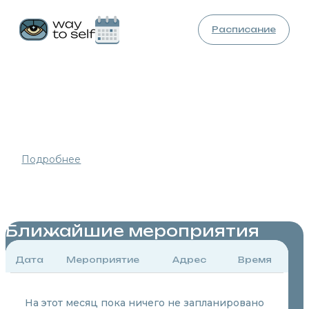
Расписание
Это вспоминание реальности того, что никогда не
было времени, чтобы меня не существовало и что
никогда не наступит время, чтобы меня могло не
существовать.
Подробнее
Реализация
и Просветление
Ближайшие мероприятия
Дата
Мероприятие
Адрес
Время
На этот месяц пока ничего не запланировано