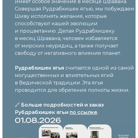
имеет особое значение в месяце Шравана.
Совершая Рудрабхишек ягью, мы побуждаем
Шиву исполнять желания, которые
способствуют нашей эволюции
и процветанию. Делая Рудрабхишеку
в месяц Шравана, человек избавляется
от мирских неурядиц, а также получает
свободу от негативного влияния планет.
Рудрабхишек ягья
считается одной из самой
могущественных и влиятельных ягий
в Ведической традиции. Эта ягья
проводится для обретения полноты жизни.
🔗
Больше подробностей и заказ
Рубдрабхишек ягьи
по ссылке
.
01.08.2026