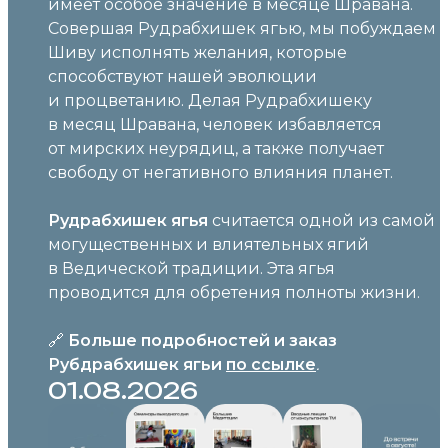
имеет особое значение в месяце Шравана.
Совершая Рудрабхишек ягью, мы побуждаем
Шиву исполнять желания, которые
способствуют нашей эволюции
и процветанию. Делая Рудрабхишеку
в месяц Шравана, человек избавляется
от мирских неурядиц, а также получает
свободу от негативного влияния планет.
Рудрабхишек ягья
считается одной из самой
могущественных и влиятельных ягий
в Ведической традиции. Эта ягья
проводится для обретения полноты жизни.
🔗
Больше подробностей и заказ
Рубдрабхишек ягьи
по ссылке
.
01.08.2026