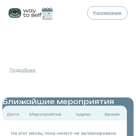
Расписание
Это вспоминание реальности того, что никогда не
было времени, чтобы меня не существовало и что
никогда не наступит время, чтобы меня могло не
существовать.
Подробнее
Реализация
и Просветление
Ближайшие мероприятия
Дата
Мероприятие
Адрес
Время
На этот месяц пока ничего не запланировано