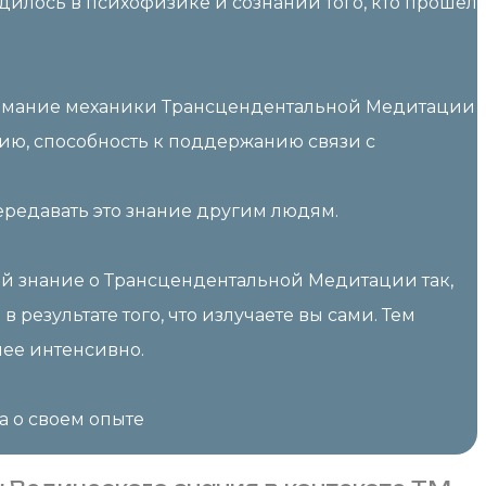
дилось в психофизике и сознании того, кто прошёл
 понимание механики Трансцендентальной Медитации
нию, способность к поддержанию связи с
ередавать это знание другим людям.
ей знание о Трансцендентальной Медитации так,
 результате того, что излучаете вы сами. Тем
лее интенсивно.
а о своем опыте