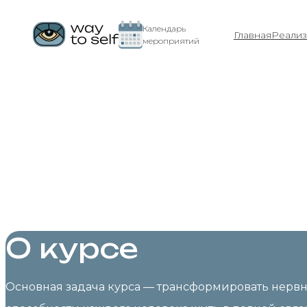
Календарь
Главная
Реализ
мероприятий
27 марта – 12 апреля
Только для прошедших Полётный блок ТМ‑Сиддхи
Курс Ведичес
Трансценден
О курсе
Основная задача курса — трансформировать нервну