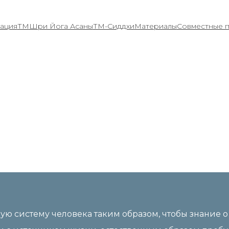
ация
ТМ
Шри Йога Асаны
ТМ-Сиддхи
Материалы
Совместные 
кого Знания в 
тальной Меди
ю систему человека таким образом, чтобы знание о 