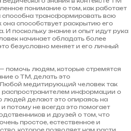
 Ведического знания в контексте ТМ
ленное понимание о том, как работает
на способна трансформировать всю
к она способствует раскрытию его
. И поскольку знание и опыт идут рука
человек начинает обладать более
это безусловно меняет и его личный
 — помочь людям, которые стремятся
ние о ТМ, делать это
 Любой медитирующий человек так
я распространителем информации о
о людей делают это опираясь на
 и потому не всегда это помогает
одственников и друзей о том, что
очень простое, естественное и
тво, которое позволяет нам расти,