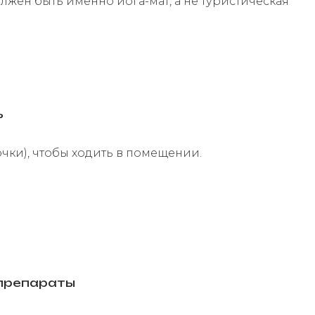
олжен быть именно йога-мат, а не туристическая
ь
чки), чтобы ходить в помещении.
препараты