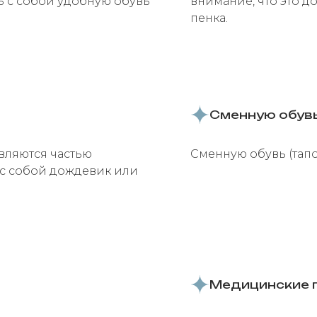
ь с собой удобную обувь
внимание, что это д
пенка.
Сменную обув
ляются частью
Сменную обувь (тапо
 с собой дождевик или
Медицинские 