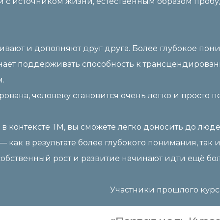
и с источником жизни, естественным образом пробу
усиливают и дополняют друг друга. Более глубокое
чинает поддерживать способность к трансцендирова
.
ована, человеку становится очень легко и просто п
в контексте ТМ, вы сможете легко доносить до люд
как в результате более глубокого понимания, так и в
собственный рост и развитие начинают идти ещё бо
Участники прошлого курс