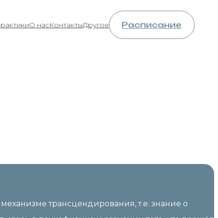
Расписание
практики
О нас
Контакты
Другое
контексте
тации
механизме трансцендирования, т.е. знание о