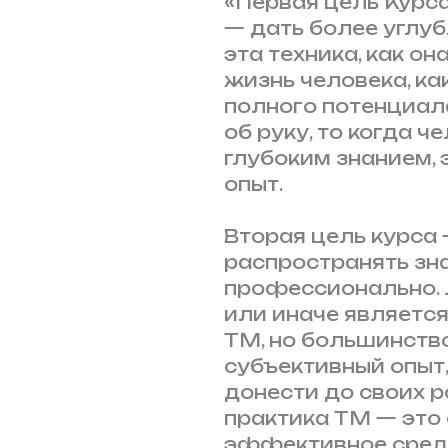
«Первая цель Курса
— дать более углуб
эта техника, как о
жизнь человека, ка
полного потенциала
об руку, то когда 
глубоким знанием, 
опыт.
Вторая цель курса
распространять зна
профессионально.
или иначе являетс
ТМ, но большинств
субъективный опыт,
донести до своих р
практика ТМ — это 
эффективное средс