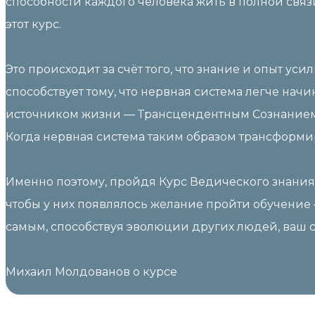
способности каждого человека жить в полной связ
этот курс.
Это происходит за счёт того, что знание и опыт 
способствует тому, что нервная система легче на
источником жизни — Трансцендентным Сознанием
Когда нервная система таким образом трансформир
Именно поэтому, пройдя Курс Ведического знания 
чтобы у них появлялось желание пройти обучение — 
самым, способствуя эволюции других людей, ваш 
Михаил Молдованов о курсе