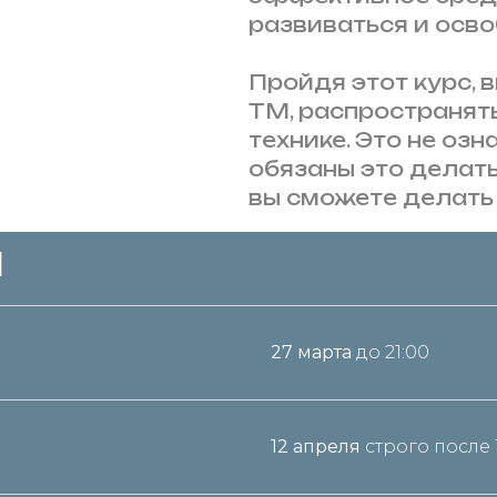
развиваться и осво
Пройдя этот курс, 
ТМ, распространят
технике. Это не озн
обязаны это делать,
вы сможете делать
я
27 марта
до 21:00
12 апреля
строго после 