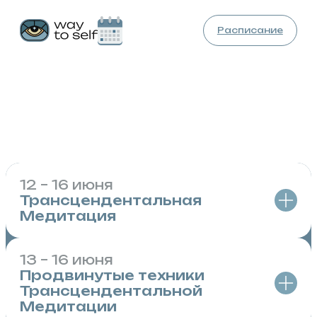
Расписание
11 – 17 июня
Мероприятия
с Михаилом
Молдовановым в Самаре
12 – 16 июня
Трансцендентальная
Медитация
13 – 16 июня
Курс обучения Трансцендентальной
Продвинутые техники
Медитации состоит из ознакомительной
Трансцендентальной
Вводной лекции и последующих 4-х занятий
Медитации
по 2–2,5 часа.