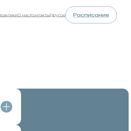
Расписание
практики
О нас
Контакты
Другое
лом
ре