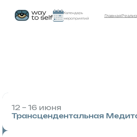
Календарь
Главная
Реализ
мероприятий
11 – 17 июня
Мероприят
Молдовано
12 – 16 июня
Трансцендентальная Медит
Курс обучения Трансцендентальной Медит