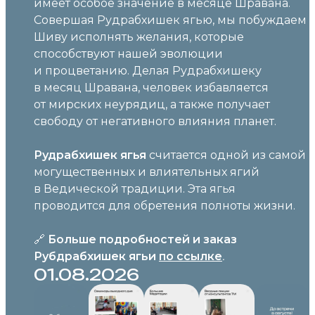
имеет особое значение в месяце Шравана.
Совершая Рудрабхишек ягью, мы побуждаем
Шиву исполнять желания, которые
способствуют нашей эволюции
и процветанию. Делая Рудрабхишеку
в месяц Шравана, человек избавляется
от мирских неурядиц, а также получает
свободу от негативного влияния планет.
Рудрабхишек ягья
считается одной из самой
могущественных и влиятельных ягий
в Ведической традиции. Эта ягья
проводится для обретения полноты жизни.
🔗
Больше подробностей и заказ
Рубдрабхишек ягьи
по ссылке
.
01.08.2026