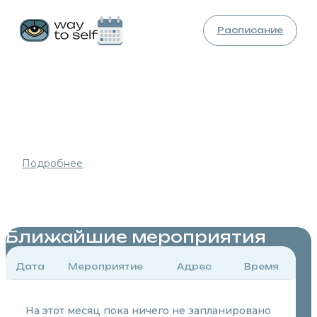
Расписание
Это вспоминание реальности того, что никогда не
было времени, чтобы меня не существовало и что
никогда не наступит время, чтобы меня могло не
существовать.
Подробнее
Реализация
и Просветление
Ближайшие мероприятия
Дата
Мероприятие
Адрес
Время
На этот месяц пока ничего не запланировано