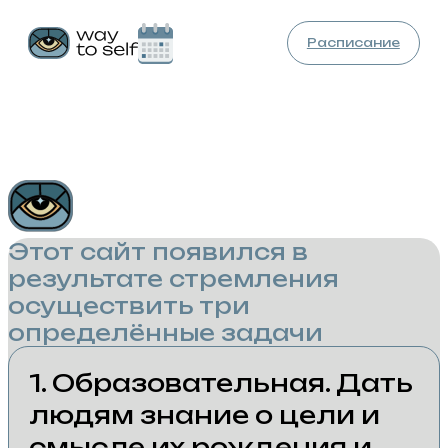
Расписание
Единственная цель пребывания в теле человека
это получение ответа на вопросы: «кто есть я, что/
кто есть Бог, что есть жизнь?». Все остальное - это
декорации.
way
to self
Этот сайт появился в
результате стремления
осуществить три
определённые задачи
1. Образовательная. Дать
людям знание о цели и
смысле их рождения и