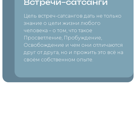
Встречи–сатсанги
Цель встреч-сатсангов дать не только
знание о цели жизни любого
человека – о том, что такое
Просветление, Пробуждение,
Освобождение и чем они отличаются
друг от друга, но и прожить это всё на
своём собственном опыте.
Контакты
Соц.сети
+7 (981) 799-30-39
Вконтакте
Наверх
Телеграм
Служба заботы:
Youtube
info@waytm.ru
Политика обработки