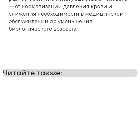
— от нормализации давления крови и
снижения необходимости в медицинском
обслуживании до уменьшения
биологического возраста.
Читайте также:
Контакты
Соц.сети
+7 (981) 799-30-39
Вконтакте
Наверх
Телеграм
Служба заботы:
Youtube
info@waytm.ru
Политика обработки
персональных данных