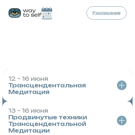
Расписание
11 – 17 июня
Мероприятия
с Михаилом
Молдовановым в Самаре
12 – 16 июня
Трансцендентальная
Медитация
13 – 16 июня
Курс обучения Трансцендентальной
Продвинутые техники
Медитации состоит из ознакомительной
Трансцендентальной
Вводной лекции и последующих 4-х занятий
Медитации
по 2–2,5 часа.