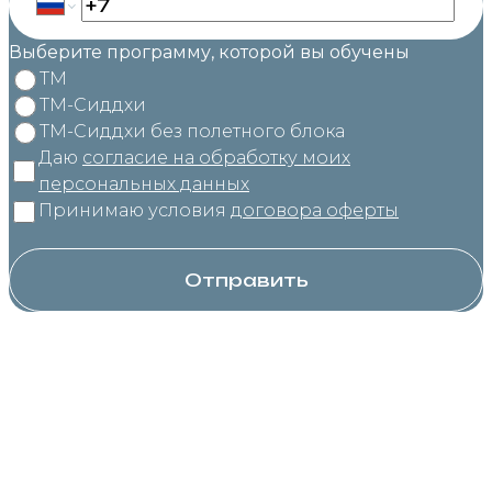
Выберите программу, которой вы обучены
ТМ
ТМ-Сиддхи
ТМ-Сиддхи без полетного блока
Даю
согласие на обработку моих
персональных данных
Принимаю условия
договора оферты
Отправить
Контакты
Соц.сети
+7 (981) 799-30-39
Вконтакте
Наверх
Телеграм
Служба заботы:
Youtube
info@waytm.ru
Политика обработки