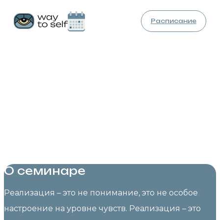
Расписание
3 – 5 июля
Приглашаем всех, кто проходил обучение
программе ТМ и ТМ-Сиддхи на семинар
по совместным практикам.
Выездной семинар
выходного дня
в Екатеринбурге
О семинаре
Реализация – это не понимание, это не особое
настроение на уровне чувств. Реализация – это